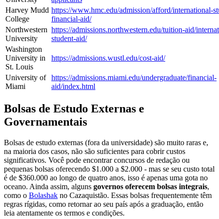
Harvey Mudd
https://www.hmc.edu/admission/afford/international-st
College
financial-aid/
Northwestern
https://admissions.northwestern.edu/tuition-aid/internat
University
student-aid/
Washington
University in
https://admissions.wustl.edu/cost-aid/
St. Louis
University of
https://admissions.miami.edu/undergraduate/financial-
Miami
aid/index.html
Bolsas de Estudo Externas e
Governamentais
Bolsas de estudo externas (fora da universidade) são muito raras e,
na maioria dos casos, não são suficientes para cobrir custos
significativos. Você pode encontrar concursos de redação ou
pequenas bolsas oferecendo $1.000 a $2.000 - mas se seu custo total
é de $360.000 ao longo de quatro anos, isso é apenas uma gota no
oceano. Ainda assim, alguns
governos oferecem bolsas integrais
,
como o
Bolashak
no Cazaquistão. Essas bolsas frequentemente têm
regras rígidas, como retornar ao seu país após a graduação, então
leia atentamente os termos e condições.