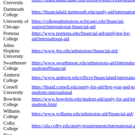
University
Dartmouth
https://financialaid.dartmouth.edu/apply-aid/internatio
College
University of
https://collegeadmissions.uchicago.edu/financial-
Chicago
support/international-financial-aid
Pomona
https://www.pomona.edu/financial-aid/applying-for-
College
aid/international-aid
Johns
Hopkins
https://www.jhu.edu/admissions/financial-aid/
University
Swarthmore
https://www.swarthmore.edu/admissions-aid/internatio
College
students#financial
Amherst
https://www.amherst.edu/offices/financialaid/internati
College
Cornell
https://finaid.cornell.edu/apply-for-aid/first-year-and-tr
University
students-international
Bowdoin
https://www.bowdoin.edu/student-aid/apply-for-aid/int
College
students.html
Williams
https://www.williams.edu/admission-aid/financial-aid/
College
Colby
https://afa.colby.edu/apply/requirements/international-a
College