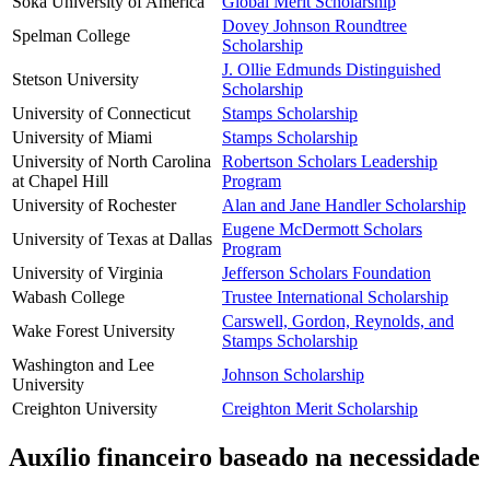
Soka University of America
Global Merit Scholarship
Dovey Johnson Roundtree
Spelman College
Scholarship
J. Ollie Edmunds Distinguished
Stetson University
Scholarship
University of Connecticut
Stamps Scholarship
University of Miami
Stamps Scholarship
University of North Carolina
Robertson Scholars Leadership
at Chapel Hill
Program
University of Rochester
Alan and Jane Handler Scholarship
Eugene McDermott Scholars
University of Texas at Dallas
Program
University of Virginia
Jefferson Scholars Foundation
Wabash College
Trustee International Scholarship
Carswell, Gordon, Reynolds, and
Wake Forest University
Stamps Scholarship
Washington and Lee
Johnson Scholarship
University
Creighton University
Creighton Merit Scholarship
Auxílio financeiro baseado na necessidade