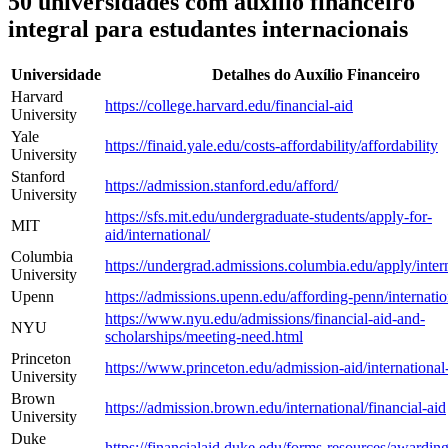
50 universidades com auxílio financeiro
integral para estudantes internacionais
Universidade
Detalhes do Auxílio Financeiro
Harvard
https://college.harvard.edu/financial-aid
University
Yale
https://finaid.yale.edu/costs-affordability/affordability
University
Stanford
https://admission.stanford.edu/afford/
University
https://sfs.mit.edu/undergraduate-students/apply-for-
MIT
aid/international/
Columbia
https://undergrad.admissions.columbia.edu/apply/intern
University
Upenn
https://admissions.upenn.edu/affording-penn/internatio
https://www.nyu.edu/admissions/financial-aid-and-
NYU
scholarships/meeting-need.html
Princeton
https://www.princeton.edu/admission-aid/international
University
Brown
https://admission.brown.edu/international/financial-aid
University
Duke
https://financialaid.duke.edu/forms-resources/awarding