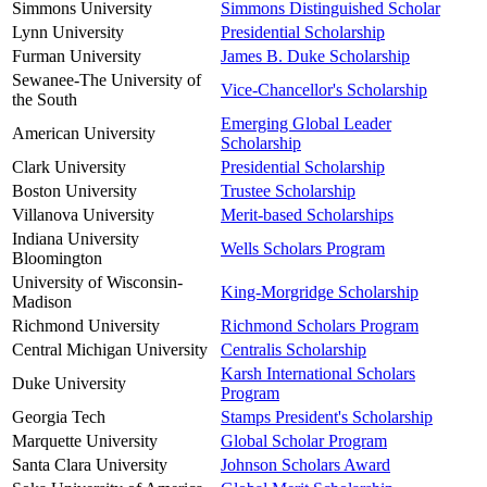
Simmons University
Simmons Distinguished Scholar
Lynn University
Presidential Scholarship
Furman University
James B. Duke Scholarship
Sewanee-The University of
Vice-Chancellor's Scholarship
the South
Emerging Global Leader
American University
Scholarship
Clark University
Presidential Scholarship
Boston University
Trustee Scholarship
Villanova University
Merit-based Scholarships
Indiana University
Wells Scholars Program
Bloomington
University of Wisconsin-
King-Morgridge Scholarship
Madison
Richmond University
Richmond Scholars Program
Central Michigan University
Centralis Scholarship
Karsh International Scholars
Duke University
Program
Georgia Tech
Stamps President's Scholarship
Marquette University
Global Scholar Program
Santa Clara University
Johnson Scholars Award