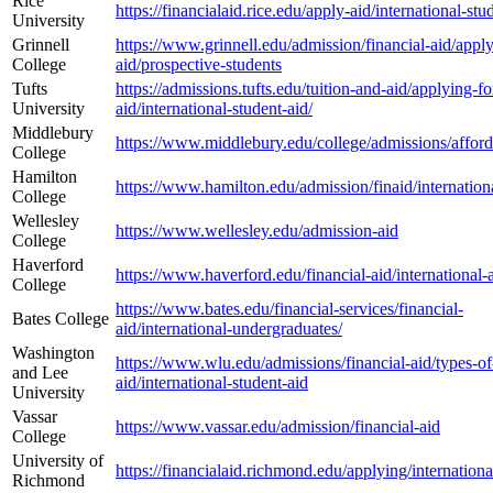
Rice
https://financialaid.rice.edu/apply-aid/international-stu
University
Grinnell
https://www.grinnell.edu/admission/financial-aid/apply
College
aid/prospective-students
Tufts
https://admissions.tufts.edu/tuition-and-aid/applying-fo
University
aid/international-student-aid/
Middlebury
https://www.middlebury.edu/college/admissions/afford
College
Hamilton
https://www.hamilton.edu/admission/finaid/internation
College
Wellesley
https://www.wellesley.edu/admission-aid
College
Haverford
https://www.haverford.edu/financial-aid/international-
College
https://www.bates.edu/financial-services/financial-
Bates College
aid/international-undergraduates/
Washington
https://www.wlu.edu/admissions/financial-aid/types-of
and Lee
aid/international-student-aid
University
Vassar
https://www.vassar.edu/admission/financial-aid
College
University of
https://financialaid.richmond.edu/applying/internationa
Richmond