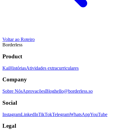
Voltar ao Roteiro
Borderless
Product
Kai
Histórias
Atividades extracurriculares
Company
Sobre Nós
Aprovações
Blog
hello@borderless.so
Social
Instagram
LinkedIn
TikTok
Telegram
WhatsApp
YouTube
Legal