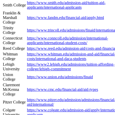
https://www.smith.edu/admission-aid/tuition-aid-
Smith College
applicants/international-applicants
Franklin &
Marshall
https://www.fandm.edu/financial-aid/apply.html
College
Trinity
https://www.trincoll.edu/admissions/finaid/internationa
College
Connecticut
https://www.conncoll.edu/admission/international-
College
applicants/international-student-costs/
Reed College
https://www.reed.edu/admission-aid/costs-and-financia
Whitman
https://www.whitman.edu/admission-and-aid/financial
College
costs/international-and-daca-students
Lehigh
https://www2.lehigh.edu/admissions/tuition-affording-
University
college/lehigh-commitment
Union
https://www.union.edu/admissions/finaid
College
Claremont
McKenna
https://www.cmc.edu/financial-aid/aid-types
College
https://www.pitzer.edu/admission/admissions/financial
Pitzer College
aid/international/
Colgate
https://www.colgate.edu/admission-aid/apply/internati
University
applicants