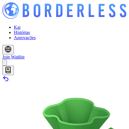
Kai
Histórias
Aprovações
Join Waitlist