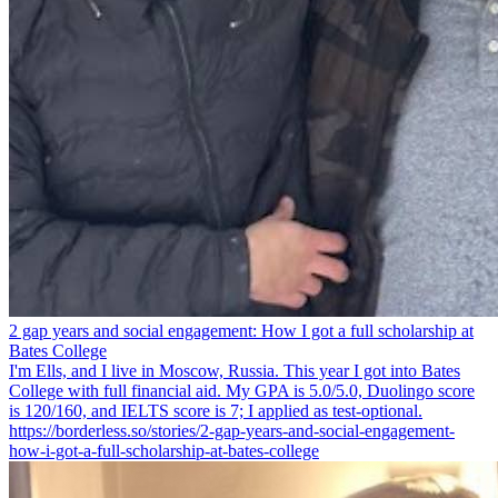
2 gap years and social engagement: How I got a full scholarship at
Bates College
I'm Ells, and I live in Moscow, Russia. This year I got into Bates
College with full financial aid. My GPA is 5.0/5.0, Duolingo score
is 120/160, and IELTS score is 7; I applied as test-optional.
https://borderless.so/stories/2-gap-years-and-social-engagement-
how-i-got-a-full-scholarship-at-bates-college