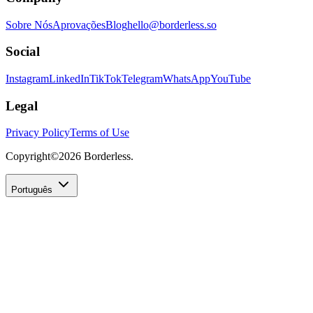
Sobre Nós
Aprovações
Blog
hello@borderless.so
Social
Instagram
LinkedIn
TikTok
Telegram
WhatsApp
YouTube
Legal
Privacy Policy
Terms of Use
Copyright©
2026
Borderless.
Português