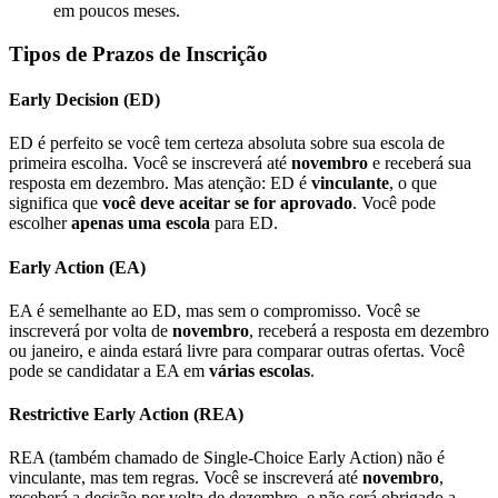
em poucos meses.
Tipos de Prazos de Inscrição
Early Decision (ED)
ED é perfeito se você tem certeza absoluta sobre sua escola de
primeira escolha. Você se inscreverá até
novembro
e receberá sua
resposta em dezembro. Mas atenção: ED é
vinculante
, o que
significa que
você deve aceitar se for aprovado
. Você pode
escolher
apenas uma escola
para ED.
Early Action (EA)
EA é semelhante ao ED, mas sem o compromisso. Você se
inscreverá por volta de
novembro
, receberá a resposta em dezembro
ou janeiro, e ainda estará livre para comparar outras ofertas. Você
pode se candidatar a EA em
várias escolas
.
Restrictive Early Action (REA)
REA (também chamado de Single-Choice Early Action) não é
vinculante, mas tem regras. Você se inscreverá até
novembro
,
receberá a decisão por volta de dezembro, e não será obrigado a