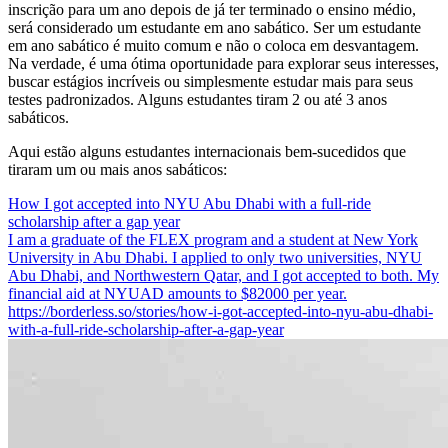
inscrição para um ano depois de já ter terminado o ensino médio,
será considerado um estudante em ano sabático. Ser um estudante
em ano sabático é muito comum e não o coloca em desvantagem.
Na verdade, é uma ótima oportunidade para explorar seus interesses,
buscar estágios incríveis ou simplesmente estudar mais para seus
testes padronizados. Alguns estudantes tiram 2 ou até 3 anos
sabáticos.
Aqui estão alguns estudantes internacionais bem-sucedidos que
tiraram um ou mais anos sabáticos:
How I got accepted into NYU Abu Dhabi with a full-ride
scholarship after a gap year
I am a graduate of the FLEX program and a student at New York
University in Abu Dhabi. I applied to only two universities, NYU
Abu Dhabi, and Northwestern Qatar, and I got accepted to both. My
financial aid at NYUAD amounts to $82000 per year.
https://borderless.so/stories/how-i-got-accepted-into-nyu-abu-dhabi-
with-a-full-ride-scholarship-after-a-gap-year