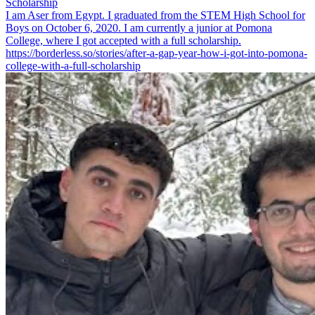
Scholarship
I am Aser from Egypt. I graduated from the STEM High School for
Boys on October 6, 2020. I am currently a junior at Pomona
College, where I got accepted with a full scholarship.
https://borderless.so/stories/after-a-gap-year-how-i-got-into-pomona-
college-with-a-full-scholarship