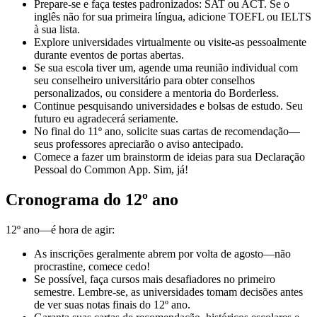
Prepare-se e faça testes padronizados: SAT ou ACT. Se o
inglês não for sua primeira língua, adicione TOEFL ou IELTS
à sua lista.
Explore universidades virtualmente ou visite-as pessoalmente
durante eventos de portas abertas.
Se sua escola tiver um, agende uma reunião individual com
seu conselheiro universitário para obter conselhos
personalizados, ou considere a mentoria do Borderless.
Continue pesquisando universidades e bolsas de estudo. Seu
futuro eu agradecerá seriamente.
No final do 11º ano, solicite suas cartas de recomendação—
seus professores apreciarão o aviso antecipado.
Comece a fazer um brainstorm de ideias para sua Declaração
Pessoal do Common App. Sim, já!
Cronograma do 12º ano
12º ano—é hora de agir:
As inscrições geralmente abrem por volta de agosto—não
procrastine, comece cedo!
Se possível, faça cursos mais desafiadores no primeiro
semestre. Lembre-se, as universidades tomam decisões antes
de ver suas notas finais do 12º ano.