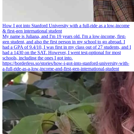
How I got into Stanford University with a full-ride as a low-income
& first-gen international student
My name is Juliana, and I'm 19 years old. I'm a low-income, first-
gen student, and also the first person in my school to go abroad. I
had a GPA of 9.4/10, I was first in my class out of 27 students, and I
had a 1430 on the SAT. However, I went test-optional for most
schools, including the ones I got into.
https://borderless.so/stories/how-i-got-into-stanford-university-with-
a-full-ride-as-a-low-income-and-first-gen-international-student