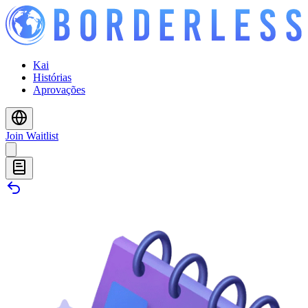
Kai
Histórias
Aprovações
Join Waitlist