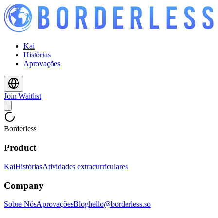
Kai
Histórias
Aprovações
Join Waitlist
Borderless
Product
Kai
Histórias
Atividades extracurriculares
Company
Sobre Nós
Aprovações
Blog
hello@borderless.so