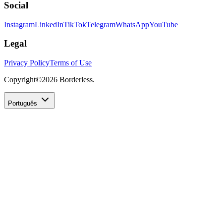
Social
Instagram
LinkedIn
TikTok
Telegram
WhatsApp
YouTube
Legal
Privacy Policy
Terms of Use
Copyright©
2026
Borderless.
Português