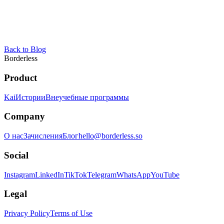
Back to Blog
Borderless
Product
Kai
Истории
Внеучебные программы
Company
О нас
Зачисления
Блог
hello@borderless.so
Social
Instagram
LinkedIn
TikTok
Telegram
WhatsApp
YouTube
Legal
Privacy Policy
Terms of Use