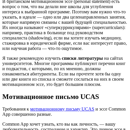
В британском мотивационном эссе (personal statement) есть
вопрос о том, что вы делали вне школы для углубления
интереса к выбранной программе. Поэтому вам нужно что-то
указать, в идеале — одно или два целенаправленных занятия,
которые напрямую связаны с вашей будущей специальностью.
Их иногда называют «суперкуррикулярами» (supercurriculars):
например, практика в больнице под руководством
специалиста (shadowing), если вы хотите изучать медицину,
стажировка в юридической фирме, если вас интересует право,
или научная работа — что-то ощутимое.
Я также рекомендую изучить
списки литературы
на сайтах
университетов. Многие программы публикуют перечни книг
и подкастов, с которыми, по их мнению, должны
ознакомиться абитуриенты. Если вы прочтете хотя бы одну
или две книги из списка и сможете сослаться на них в своем
мотивационном эссе, это будет большим плюсом.
Мотивационное письмо UCAS
Требования к
мотивационному письму UCAS
и эссе Common
App совершенно разные.
Common App хочет узнать, кто вы как личность, — вашу
любознательность, сострадание и характер. Это личное эссе в