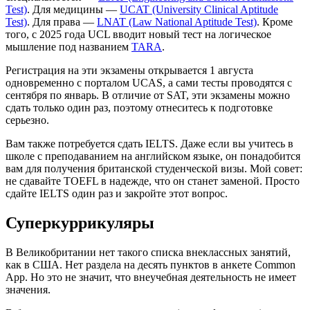
Test)
. Для медицины —
UCAT (University Clinical Aptitude
Test)
. Для права —
LNAT (Law National Aptitude Test)
. Кроме
того, с 2025 года UCL вводит новый тест на логическое
мышление под названием
TARA
.
Регистрация на эти экзамены открывается 1 августа
одновременно с порталом UCAS, а сами тесты проводятся с
сентября по январь. В отличие от SAT, эти экзамены можно
сдать только один раз, поэтому отнеситесь к подготовке
серьезно.
Вам также потребуется сдать IELTS. Даже если вы учитесь в
школе с преподаванием на английском языке, он понадобится
вам для получения британской студенческой визы. Мой совет:
не сдавайте TOEFL в надежде, что он станет заменой. Просто
сдайте IELTS один раз и закройте этот вопрос.
Суперкуррикуляры
В Великобритании нет такого списка внеклассных занятий,
как в США. Нет раздела на десять пунктов в анкете Common
App. Но это не значит, что внеучебная деятельность не имеет
значения.