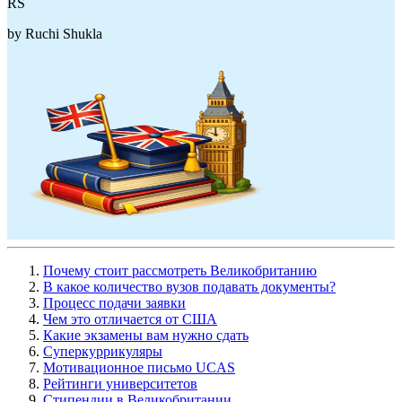
R
S
by
Ruchi
Shukla
Почему стоит рассмотреть Великобританию
В какое количество вузов подавать документы?
Процесс подачи заявки
Чем это отличается от США
Какие экзамены вам нужно сдать
Суперкуррикуляры
Мотивационное письмо UCAS
Рейтинги университетов
Стипендии в Великобритании