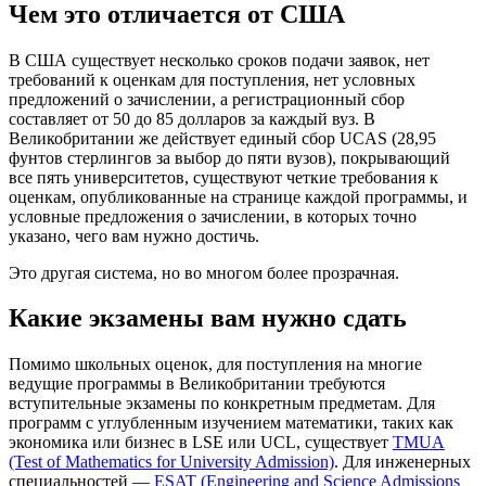
Чем это отличается от США
В США существует несколько сроков подачи заявок, нет
требований к оценкам для поступления, нет условных
предложений о зачислении, а регистрационный сбор
составляет от 50 до 85 долларов за каждый вуз. В
Великобритании же действует единый сбор UCAS (28,95
фунтов стерлингов за выбор до пяти вузов), покрывающий
все пять университетов, существуют четкие требования к
оценкам, опубликованные на странице каждой программы, и
условные предложения о зачислении, в которых точно
указано, чего вам нужно достичь.
Это другая система, но во многом более прозрачная.
Какие экзамены вам нужно сдать
Помимо школьных оценок, для поступления на многие
ведущие программы в Великобритании требуются
вступительные экзамены по конкретным предметам. Для
программ с углубленным изучением математики, таких как
экономика или бизнес в LSE или UCL, существует
TMUA
(Test of Mathematics for University Admission)
. Для инженерных
специальностей —
ESAT (Engineering and Science Admissions