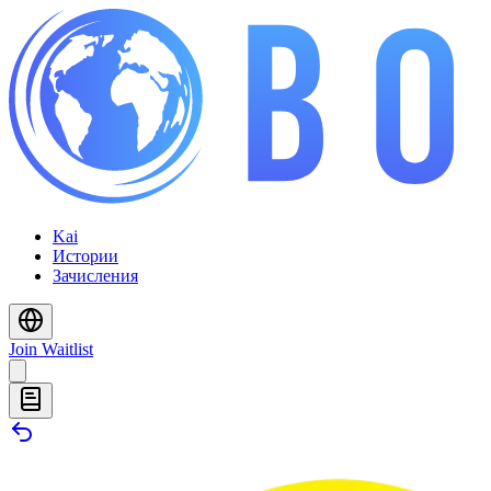
Kai
Истории
Зачисления
Join Waitlist