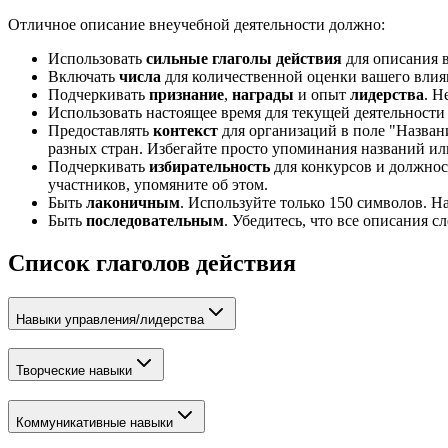
Отличное описание внеучебной деятельности должно:
Использовать
сильные глаголы действия
для описания в
Включать
числа
для количественной оценки вашего влиян
Подчеркивать
признание
,
награды
и опыт
лидерства
. Н
Использовать настоящее время для текущей деятельности
Предоставлять
контекст
для организаций в поле "Назва
разных стран. Избегайте просто упоминания названий или
Подчеркивать
избирательность
для конкурсов и должнос
участников, упомяните об этом.
Быть
лаконичным
. Используйте только 150 символов. Н
Быть
последовательным
. Убедитесь, что все описания 
Список глаголов действия
Навыки управления/лидерства
Творческие навыки
Коммуникативные навыки