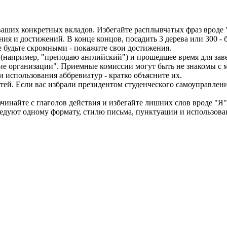
аших конкретных вкладов. Избегайте расплывчатых фраз вроде "у
ия и достижений. В конце концов, посадить 3 дерева или 300 - 
е будьте скромными - покажите свои достижения.
 (например, "преподаю английский") и прошедшее время для зав
ние организации". Приемные комиссии могут быть не знакомы с
 использования аббревиатур - кратко объясните их.
тей. Если вас избрали президентом студенческого самоуправлен
ачинайте с глаголов действия и избегайте лишних слов вроде "Я"
следуют одному формату, стилю письма, пунктуации и использова