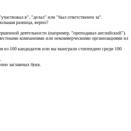
частвовал в", "делал" или "был ответственен за".
большая разница, верно?
ершенной деятельности (например, "преподавал английский").
 местными компаниями или некоммерческими организациями из
ия из 100 кандидатов или вы выиграли стипендию среди 100
.
нию заглавных букв.