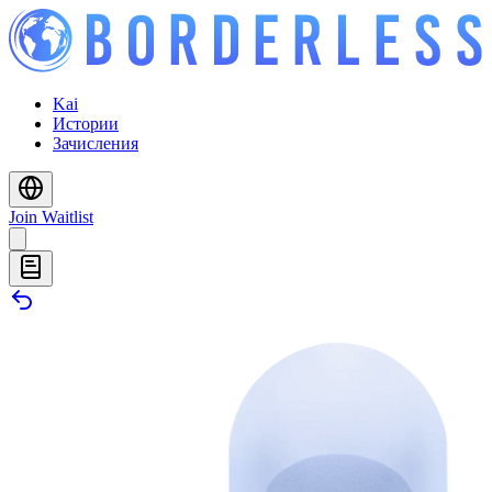
Kai
Истории
Зачисления
Join Waitlist