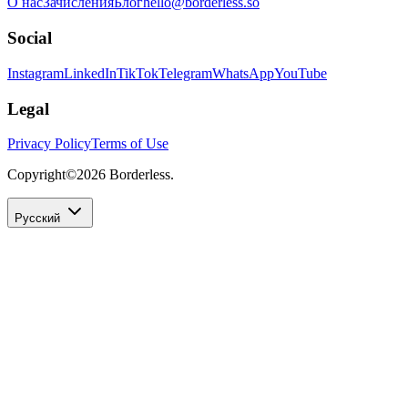
О нас
Зачисления
Блог
hello@borderless.so
Social
Instagram
LinkedIn
TikTok
Telegram
WhatsApp
YouTube
Legal
Privacy Policy
Terms of Use
Copyright©
2026
Borderless.
Русский