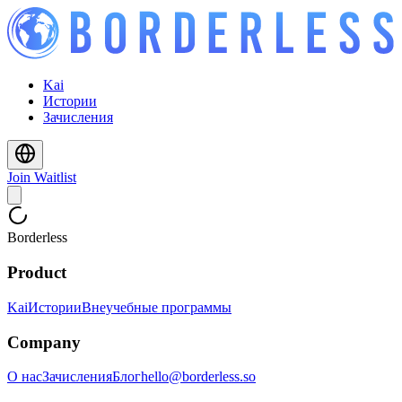
Kai
Истории
Зачисления
Join Waitlist
Borderless
Product
Kai
Истории
Внеучебные программы
Company
О нас
Зачисления
Блог
hello@borderless.so