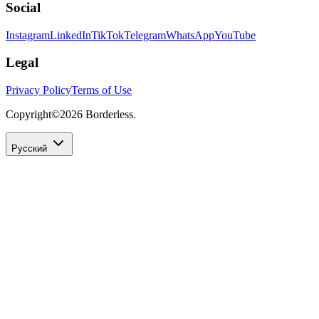
Social
Instagram
LinkedIn
TikTok
Telegram
WhatsApp
YouTube
Legal
Privacy Policy
Terms of Use
Copyright©
2026
Borderless.
Русский