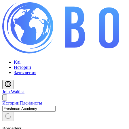
Kai
Истории
Зачисления
Join Waitlist
Истории
Плейлисты
Borderless