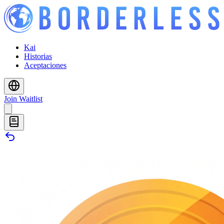
Kai
Historias
Aceptaciones
Join Waitlist