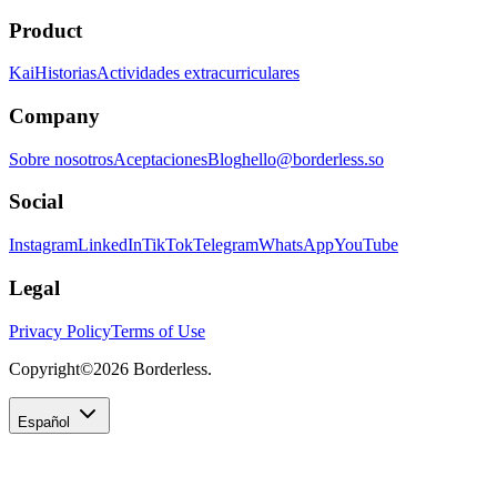
Product
Kai
Historias
Actividades extracurriculares
Company
Sobre nosotros
Aceptaciones
Blog
hello@borderless.so
Social
Instagram
LinkedIn
TikTok
Telegram
WhatsApp
YouTube
Legal
Privacy Policy
Terms of Use
Copyright©
2026
Borderless.
Español