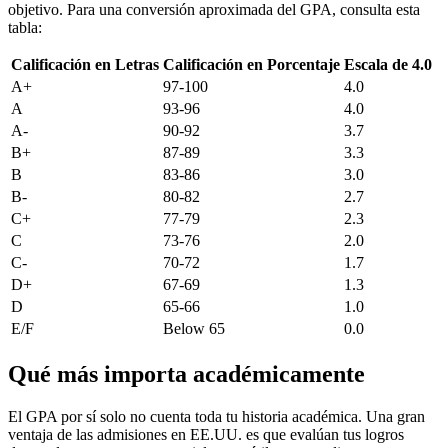
objetivo. Para una conversión aproximada del GPA, consulta esta
tabla:
Calificación en Letras
Calificación en Porcentaje
Escala de 4.0
A+
97-100
4.0
A
93-96
4.0
A-
90-92
3.7
B+
87-89
3.3
B
83-86
3.0
B-
80-82
2.7
C+
77-79
2.3
C
73-76
2.0
C-
70-72
1.7
D+
67-69
1.3
D
65-66
1.0
E/F
Below 65
0.0
Qué más importa académicamente
El GPA por sí solo no cuenta toda tu historia académica. Una gran
ventaja de las admisiones en EE.UU. es que evalúan tus logros