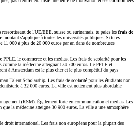
ués, pas d'entretien. Juste une lettre de motivation et ses coordonnées
s ressortissant de l'UE/EEE, suisse ou surinamais, tu paies les
frais de
 montant s'applique à toutes les universités publiques. Si tu es
t de 11 000 à plus de 20 000 euros par an dans de nombreuses
 PPLE, le commerce et les médias. Les frais de scolarité pour les
es comme la médecine atteignant 34 700 euros. Le PPLE et
ent à Amsterdam est le plus cher et le plus compétitif du pays.
n Talent Scholarship. Les frais de scolarité pour les étudiants non
dentisterie à 32 000 euros. La ville est nettement plus abordable
Management (RSM). Également forte en communication et médias. Les
en que la médecine atteigne 30 900 euros. La ville a une atmosphère
 droit international. Les frais non européens pour la plupart des