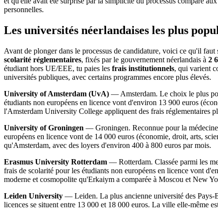
et qu'elle avait été surprise par la simplicité du processus comparé a
personnelles.
Les universités néerlandaises les plus popula
Avant de plonger dans le processus de candidature, voici ce qu'il faut 
scolarité réglementaires
, fixés par le gouvernement néerlandais à
2 
étudiant hors UE/EEE, tu paies les
frais institutionnels
, qui varient 
universités publiques, avec certains programmes encore plus élevés.
University of Amsterdam (UvA)
— Amsterdam. Le choix le plus popu
étudiants non européens en licence vont d'environ 13 900 euros (éc
l'Amsterdam University College appliquent des frais réglementaires pl
University of Groningen
— Groningen. Reconnue pour la médecine, l'
européens en licence vont de 14 000 euros (économie, droit, arts, scien
qu'Amsterdam, avec des loyers d'environ 400 à 800 euros par mois.
Erasmus University Rotterdam
— Rotterdam. Classée parmi les mei
frais de scolarité pour les étudiants non européens en licence vont d
moderne et cosmopolite qu'Erkaiym a comparée à Moscou et New Yo
Leiden University
— Leiden. La plus ancienne université des Pays-Bas
licences se situent entre 13 000 et 18 000 euros. La ville elle-même est 