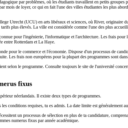
ique par problèmes, où les étudiants travaillent en petits groupes plut
r mois de loyer, ce qui en fait l'une des villes étudiantes les plus abor
e Utrecht (UCU) en arts libéraux et sciences, où River, originaire du 
tarifs plus élevés. La ville est considérée comme l'une des plus accueil
nnue pour l'ingénierie, l'informatique et l'architecture. Les frais pour
tuée entre Rotterdam et La Haye.
nde pour le commerce et l'économie. Dispose d'un processus de candida
ite. Les frais non européens pour la plupart des programmes sont dans l
rient selon le programme. Consulte toujours le site de l'université concer
erus fixus
supérieur néerlandais. Il existe deux types de programmes.
s les conditions requises, tu es admis. La date limite est généralement au
cessitent un processus de sélection en plus de ta candidature, comprena
ogrammes numerus fixus par année académique.