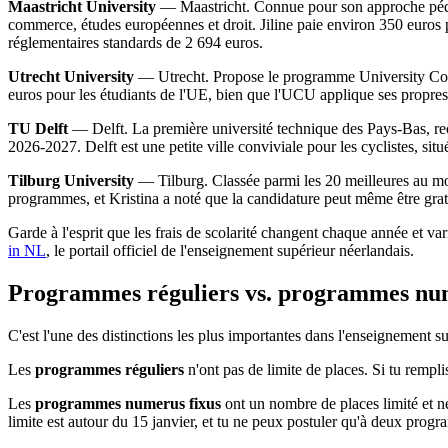
Maastricht University
— Maastricht. Connue pour son approche pédagog
commerce, études européennes et droit. Jiline paie environ 350 euros pa
réglementaires standards de 2 694 euros.
Utrecht University
— Utrecht. Propose le programme University Colleg
euros pour les étudiants de l'UE, bien que l'UCU applique ses propres 
TU Delft
— Delft. La première université technique des Pays-Bas, reco
2026-2027. Delft est une petite ville conviviale pour les cyclistes, si
Tilburg University
— Tilburg. Classée parmi les 20 meilleures au mo
programmes, et Kristina a noté que la candidature peut même être gratu
Garde à l'esprit que les frais de scolarité changent chaque année et va
in NL
, le portail officiel de l'enseignement supérieur néerlandais.
Programmes réguliers vs. programmes num
C'est l'une des distinctions les plus importantes dans l'enseignement 
Les
programmes réguliers
n'ont pas de limite de places. Si tu rempli
Les
programmes numerus fixus
ont un nombre de places limité et né
limite est autour du 15 janvier, et tu ne peux postuler qu'à deux pr