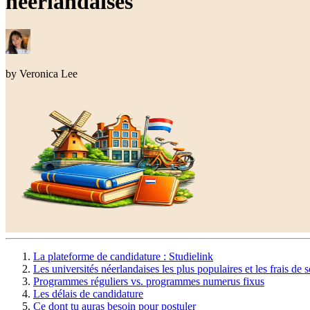
néerlandaises
by
Veronica
Lee
La plateforme de candidature : Studielink
Les universités néerlandaises les plus populaires et les frais de s
Programmes réguliers vs. programmes numerus fixus
Les délais de candidature
Ce dont tu auras besoin pour postuler