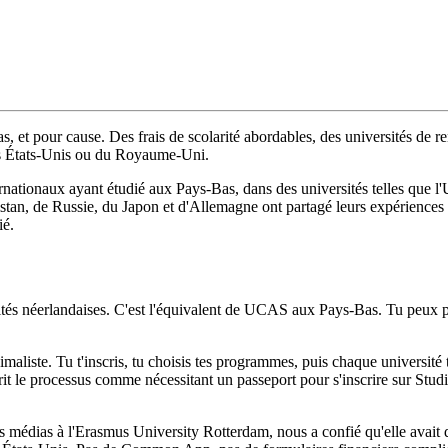
Bas, et pour cause. Des frais de scolarité abordables, des universités 
 des États-Unis ou du Royaume-Uni.
ernationaux ayant étudié aux Pays-Bas, dans des universités telles que 
tan, de Russie, du Japon et d'Allemagne ont partagé leurs expériences 
ié.
versités néerlandaises. C'est l'équivalent de UCAS aux Pays-Bas. Tu peu
ste. Tu t'inscris, tu choisis tes programmes, puis chaque université 
t le processus comme nécessitant un passeport pour s'inscrire sur Studie
s médias à l'Erasmus University Rotterdam, nous a confié qu'elle avait d