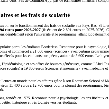
ux États-Unis. Pas de Common App, pas de formulaires financiers compliq
ires et les frais de scolarité
savoir sur le fonctionnement des frais de scolarité aux Pays-Bas. Si tu e
694 euros pour 2026-2027
(ils étaient de 2 601 euros en 2025-2026). Ce
considérablement selon l'université et le programme, allant globalemen
laire parmi les étudiants Borderless. Reconnue pour la psychologie, le
onomie et commerce) à 21 800 euros (sciences), avec certains programm
us élevés pour les étudiants européens, autour de 5 600 euros. Le logem
épidémiologie et ses offres de bourses généreuses, comme l'Abel Tasma
ces sociales) à 19 800 euros (sciences et ingénierie), avec médecine et 
lleures au monde pour les affaires grâce à son Rotterdam School of 
'environ 11 400 euros à 12 700 euros pour la plupart des programmes, bi
rk.
, fondée en 1575. Reconnue pour la psychologie, les arts libéraux et le
petite, historique et très tournée vers les étudiants.