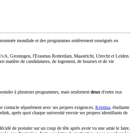
de renommée mondiale et des programmes entièrement enseignés en
l'UvA, Groningen, l'Erasmus Rotterdam, Maastricht, Utrecht et Leiden.
en matière de candidatures, de logement, de bourses et de vie
x postuler à plusieurs programmes, mais seulement
deux
d'entre eux
te contacte séparément avec ses propres exigences.
Kristina
, étudiante
link, après quoi chaque université envoie ses propres identifiants de
écidé de postuler sur un coup de tête après avoir vu une amie le faire,