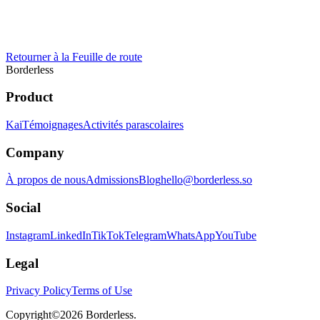
Retourner à la Feuille de route
Borderless
Product
Kai
Témoignages
Activités parascolaires
Company
À propos de nous
Admissions
Blog
hello@borderless.so
Social
Instagram
LinkedIn
TikTok
Telegram
WhatsApp
YouTube
Legal
Privacy Policy
Terms of Use
Copyright©
2026
Borderless.