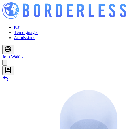
Kai
Témoignages
Admissions
Join Waitlist