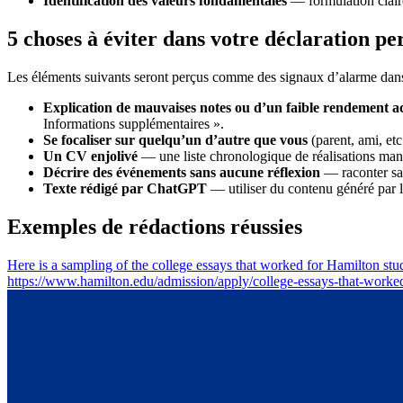
Identification des valeurs fondamentales
— formulation claire 
5 choses à éviter dans votre déclaration pe
Les éléments suivants seront perçus comme des signaux d’alarme dans v
Explication de mauvaises notes ou d’un faible rendement 
Informations supplémentaires ».
Se focaliser sur quelqu’un d’autre que vous
(parent, ami, etc
Un CV enjolivé
— une liste chronologique de réalisations man
Décrire des événements sans aucune réflexion
— raconter san
Texte rédigé par ChatGPT
— utiliser du contenu généré par l’
Exemples de rédactions réussies
Here is a sampling of the college essays that worked for Hamilton stud
https://www.hamilton.edu/admission/apply/college-essays-that-worke