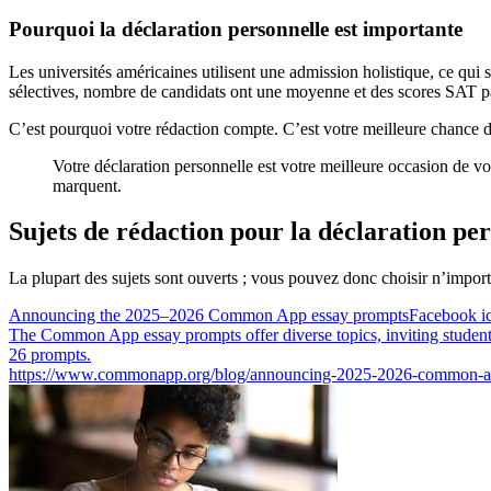
Pourquoi la déclaration personnelle est importante
Les universités américaines utilisent une admission holistique, ce qui
sélectives, nombre de candidats ont une moyenne et des scores SAT parf
C’est pourquoi votre rédaction compte. C’est votre meilleure chance d
Votre déclaration personnelle est votre meilleure occasion de vo
marquent.
Sujets de rédaction pour la déclaration pe
La plupart des sujets sont ouverts ; vous pouvez donc choisir n’import
Announcing the 2025–2026 Common App essay promptsFacebook icon
The Common App essay prompts offer diverse topics, inviting student
26 prompts.
https://www.commonapp.org/blog/announcing-2025-2026-common-a