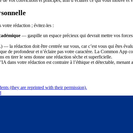
de vos convictions et principes, afin d’éclairer ce qui vous motive et vo
rsonnelle
otre rédaction ; évitez-les :
académique
— gaspille un espace précieux qui devrait mettre vos forces
.) — la rédaction doit être centrée sur vous, car c’est vous qui êtes éval
que de profondeur et n’éclaire pas votre caractère. La Common App com
s en tirer le sens donne une rédaction sèche et superficielle.
IA dans votre rédaction est contraire à l’éthique et détectable, menant a
ents (they are reprinted with their permission).
d