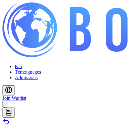
Kai
Témoignages
Admissions
Join Waitlist