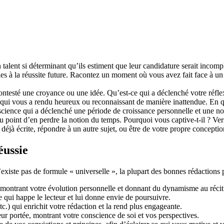
 talent si déterminant qu’ils estiment que leur candidature serait incomplè
les à la réussite future. Racontez un moment où vous avez fait face à un 
esté une croyance ou une idée. Qu’est-ce qui a déclenché votre réflexi
qui vous a rendu heureux ou reconnaissant de manière inattendue. En quo
nscience qui a déclenché une période de croissance personnelle et une
u point d’en perdre la notion du temps. Pourquoi vous captive-t-il ? V
 déjà écrite, répondre à un autre sujet, ou être de votre propre conceptio
éussie
’existe pas de formule « universelle », la plupart des bonnes rédactions 
ontrant votre évolution personnelle et donnant du dynamisme au récit
qui happe le lecteur et lui donne envie de poursuivre.
.) qui enrichit votre rédaction et la rend plus engageante.
ur portée, montrant votre conscience de soi et vos perspectives.