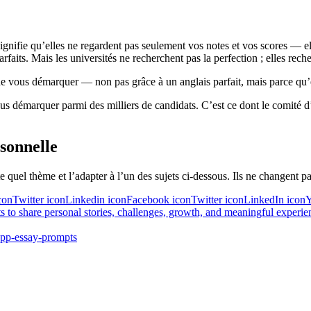
 signifie qu’elles ne regardent pas seulement vos notes et vos scores — 
aits. Mais les universités ne recherchent pas la perfection ; elles rech
e vous démarquer — non pas grâce à un anglais parfait, mais parce qu’el
us démarquer parmi des milliers de candidats. C’est ce dont le comité d’
rsonnelle
e quel thème et l’adapter à l’un des sujets ci-dessous. Ils ne changent 
Twitter iconLinkedin iconFacebook iconTwitter iconLinkedIn iconY
s to share personal stories, challenges, growth, and meaningful experi
pp-essay-prompts