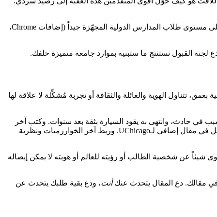
لمناطق التي جاء منها هؤلاء الطلاب. لا تقدّم المدارس الحكومية في سمرقند وتوكموك وحلب وأرمينيا الريفية AP CS. لكن اللافت هو كيف حوّل أقوى المتقدمين هذه العقبة إلى رصيد سردي.
فيكتوريا من بيلاروسيا، التي حصلت على منحة كاملة في Wesleyan، صاغت الأمر صراحةً بهذه الطريقة: أظهرت للقبول أنها أنجزت مشاريع على مستوى طلاب المدارس الدولية المجهّزة جيداً (إضافات Chrome،
 شخصية بعمق، تتناول الهوية والعائلة والثقافة أو تجربة مُشكِّلة لا علاقة لها
تسبب في حادث، وانتهى به يقود السيارة بثقة بعد سنوات. وكتب آخر
قطعة نثرية قصصية عن الوقوع في حب ثلاث فتيات، تبيّن أنها عن تعلّم ثلاث لغات. أعاد أحدهم توظيف قصيدة حب عن كوكبَي المشتري وزحل في مقال إضافي لـUChicago. وربط آخر الخوارزميات ونظرية
الات الأقوى شيئاً عن شخصية الطالب أو رؤيته للعالم أو هويته لا يمكن إيصاله
أنت
، ودع بقية طلبك يتحدث عن