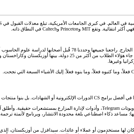
Borderless منصة تضم أكثر من 560 قصة من طلاب دوليين درسوا في الخارج. 
الحاسوبية) في جامعات تتراوح بين MIT وPrinceton وGrinnell وBerea. جاء 
كرانيا وغيرها.
كلات حقيقية، وقد استخدمها أناس آخرون.
تنوّعت الأشكال تنوعاً كبيراً. بعضهم أنشأ تطبيقات: إضافات للمتصفح، وبوتات Telegram، وأدو
ا: مساعد ذكاء اصطناعي بلغة محدودة الانتشار، وبرنامج لأتمتة ترجم