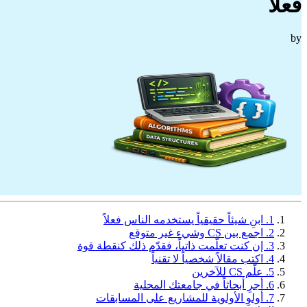
فعلاً
by
1. ابنِ شيئاً حقيقياً يستخدمه الناس فعلاً
2. اجمع بين CS وشيء غير متوقع
3. إن كنت تعلّمت ذاتياً، فقدّم ذلك كنقطة قوة
4. اكتب مقالاً شخصياً لا تقنياً
5. علّم CS للآخرين
6. أجرِ أبحاثاً في جامعتك المحلية
7. أولوِ الأولوية للمشاريع على المسابقات