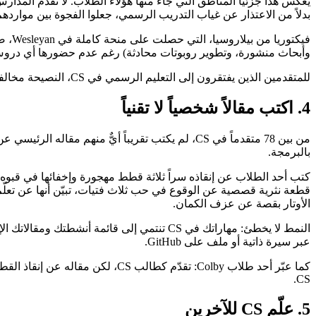
بدلاً من الاعتذار عن غياب التدريب الرسمي، جعلوا الفجوة بين مواردهم
وأبحاث منشورة، وتطوير روبوتات محادثة) رغم عدم حضورها أي دروس
للمتقدمين الذين يفتقرون إلى التعليم الرسمي في CS، النصيحة مخالفة للحدس: لا تحاول إخفاء ذلك. استند إليه. أظهر ما بنيته من لا شيء، ودع لجنة القبول تستنتج ما ستبنيه بموارد جامعة متميزة خلفك.
4. اكتب مقالاً شخصياً لا تقنياً
من بين 78 متقدماً في CS، لم يكتب تقريباً أيٌّ منه
بالبرمجة.
كتب أحد الطلاب عن إنقاذه سراً ثلاثة قطط مهجورة وإخفائها في قبوه. 
الأوتار بقصة عن عزف الكمان.
النمط لا يخطئ: مهاراتك في CS تنتمي إلى قا
عبر سيرة ذاتية أو ملف على GitHub.
كما عبّر أحد طلاب Colby: تقدّم كطالب CS، لكن مقاله عن إنقاذ القطط بدا وكأنه علم سياسة، وكان مرتاحاً لذلك. الدرس: لا تُرغم تخصصك في مقالك. دع المقال يتحدث عنك
CS.
5. علّم CS للآخرين