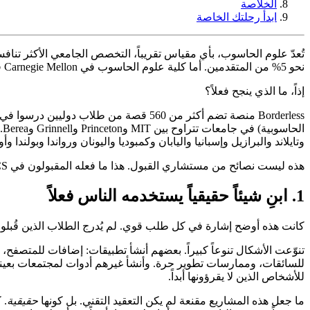
الخلاصة
ابدأ رحلتك الخاصة
نحو 5% من المتقدمين. أما كلية علوم الحاسوب في Carnegie Mellon فهي أكثر انتقائية. وتقع MIT وPrinceton وCaltech في النطاق ذاته.
إذاً، ما الذي ينجح فعلاً؟
وتايلاند والبرازيل وإسبانيا واليابان وكمبوديا واليونان ورواندا وبولندا وأو
هذه ليست نصائح من مستشاري القبول. هذا ما فعله المقبولون في CS فعلاً، وما كتبوه فعلاً، وما بنوه فعلاً. إليك الأشياء السبعة التي نجحت.
1. ابنِ شيئاً حقيقياً يستخدمه الناس فعلاً
كانت هذه أوضح إشارة في كل طلب قوي. لم يُدرج الطلاب الذين قُبلوا في أفضل برامج CS الدورات الإلكترونية أو الشهادات. بل بنوا منتجات فعّالة تحلّ مش
للسائقات، وممارسات تطوير حرة. وأنشأ غيرهم أدوات لمجتمعات بعينه
للأشخاص الذين لا يقرؤونها أبداً.
ما جعل هذه المشاريع مقنعة لم يكن التعقيد التقني. بل كونها
حقيقية