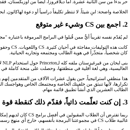
حر بدءاً من سن الثانية عشرة. أما ديلافروزا، أيضاً من أوزبكستان، فقد شاركت في تأسيس شركة ناشئة للتوصيل تجني 000
الخلاصة واضحة: ابنِ شيئاً. لا تنتظر تكليفاً دراسياً أو دعوة لهاكاثون.
2. اجمع بين CS وشيء غير متوقع
لم يُقدّم نفسه تقريباً أيٌّ ممن قُبلوا في البرامج المرموقة باعتباره "مجرد شخص في CS". الطلاب الذين تميّزوا كان لديهم مجال اهتمام ثانٍ عميق، وأصبح التقاطع بين هذا ا
كان شخصياً، متجذّراً في هوية الطالب ومجتمعه وتجاربه الحياتية.
بن
الغاليسية، وهي لغة أقلية في منطقتها، وحصلت على منحة كاملة في Yale.
هذا منطقي استراتيجياً. حين يقول عشرات الآلاف من المتقدمين إنهم
الطالب العشرين الذي أنشأ تطبيق قائمة مهام.
3. إن كنت تعلّمت ذاتياً، فقدّم ذلك كنقطة قوة
غالبية طلاب CS في مجموعتنا البرمجة بأنفسهم، خارج أي منهج رسمي، عبر YouTube وCoursera والعمل الحر أو المحاولة والخطأ.