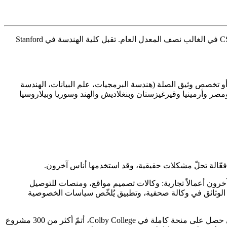
تُعدّ علوم الحاسوب، بأي مقياس تقريباً، التخصص الجامعي الأكثر تنافسية في العالم. في كبرى الجامعات الأمريكية، تبلغ معدلات القبول في CS في الغالب نصف المعدل العام. تقبل كلية الهندسة في Stanford
راجعنا جميعها وحددنا 78 قُبل أصحابها لدراسة علوم الحاسوب أو تخصص وثيق الصلة (هندسة البرمجيات، علم البيانات، الهندسة
هؤلاء الطلاب من أكثر من 25 دولة، بينها أوزبكستان وكازاخستان ومصر وأرمينيا وقيرغيزستان وبنغلاديش والهند وسوريا وبيلاروسيا
ات لإدارة المزارع بمستشعرات حقيقية. وأطلق آخرون أعمالاً تجارية: وكالات تصميم مواقع، ومنصات للتوصيل
ة الوثائق في وكالة صحفية، وتطبيق يُلخّص سياسات الخصوصية
. كان لها مستخدمون أو عملاء أو عائدات. سيدافزل من أوزبكستان، الذي حصل على منحة كاملة في Colby College، أتمّ أكثر من 300 مشروع