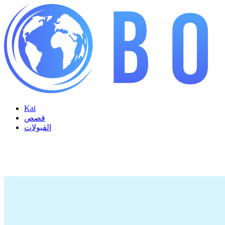
Kai
قصص
القبولات