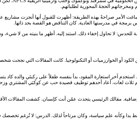
يعكس هذا جزئياً ا
 ومخرجاتهم الحجةَ المحورية لطلباتهم.
 برمجة في مدرستها العادية. كان التناقض
هو
القصة بحد ذاتها.
م مقاله الرئيسي عن الكود أو الخوارزميات أو التكنولوجيا. كانت المقالات التي نجحت
استخدم آخر استعارة المقود، بدأ بنفسه طفلاً على ركبتَي والده كاد ي
ئمة أنشطتك ومقالاتك الإضافية. مقالك الرئيسي يتحدث عمّن أنت كإنسان. كشفت المق