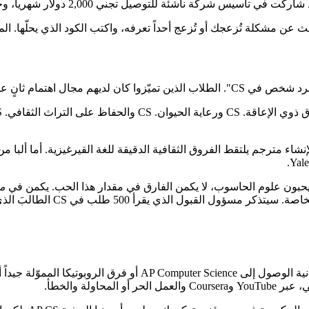
2, دولار شهرياً، وحصلت على منحة كاملة بقيمة 380,000 دولار في Rice University.
 ابحث عن مشكلة تُزعجك أو تُزعج أحداً تعرفه، واكتب الكود الذي يحلّها. ا
لاهتمام وعلوم الحاسوب نقطة تفردهم.
ى ايخان من قيرغيزستان ملفه كله لـPrinceton حول استخدام NLP لإنشاء مترجم يلتقط الفروق الثقافية الد
 يحبون علوم الحاسوب، لا يكمن الفارق في مقدار هذا الحب. يكمن في
ما
تكرارها، لأنها تنبثق من خلفيتك