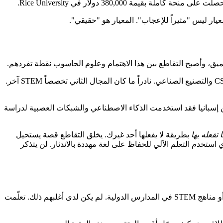
لمعيار ليس "مثيراً للإعجاب". المعيار هو "حقيقي".
كانت هذه التوليفات مفاجئة في أحيان كثيرة. CS واللغويات. CS وحقوق ذوي الإعاقة. CS ورعاية الحيوان. CS والحفاظ على التراث الثقافي. CS والتصنيع الصناعي. نادراً ما كان المجال الثاني تخصصاً STEM آخر.
قيقة للغة القيرغيزية. أما ألبا من إسبانيا فقد استخدمت الذكاء الاصطناعي والشبكات العصبية لدراسة
 تفعله بها
بطريقة لا يفعلها أحد غيرك. يخلق التقاطع قصة يستحيل
 الخاصة ومجتمعك الخاص وهواجسك الخاصة. سيتذكر مسؤول القبول الذي يقرأ 500 طلب في CS الطالبَ الذي استخدم التعلم الآلي للحفاظ على لغة مهددة بالاندثار. لن يتذكر
ربما تفترض أن الطلاب المقبولين في أفضل برامج CS كان لديهم إمكانية الوصول إلى AP Computer Science أو فرق الروبوتيكا المموّلة جيداً أو مناهج STEM في المدارس الدولية. لم يكن لدى أغلبهم ذلك. تعلّمت