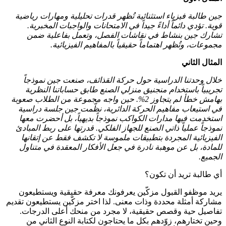
جين طالبة فيزياء استثنائية تُظهر قدرات تحليلية ومهارات رياضية
قوية. تؤدي دائماً أداءً جيداً في الامتحانات والواجبات المخبرية.
تشارك جين بنشاط في نقاشات الفصل، وتعمل بفاعلية ضمن
مجموعات، وتُظهر اهتماماً حقيقياً بالمفاهيم الفيزيائية.
المثال الثاني
خلال وحدتنا الدراسية حول حركة القذائف، صنعت جين نموذجاً
تجريبياً باستخدام منجنيق منزلي الصنع طابق حساباتنا النظرية
بهامش خطأ لم يتجاوز 2%. حين واجه مجموعة من الطلاب صعوبة
في استيعاب مفاهيم الحركة الدائرية، نظّمت جين جلسة دراسية
استخدمت فيها مدارات الكواكب نموذجاً بديهياً، بل أحضرت معها
نموذجاً عملياً ذاتي الصنع للجهاز الفلكي. قدرتها على ربط المبادئ
الفيزيائية المجردة بتطبيقات ملموسة لا تكشف فقط عن إتقانها
للمادة، بل عن موهبة نادرة في جعل الأفكار المعقدة في متناول
الجميع.
أي طالبة تريد أن تكون؟
يريد موظفو القبول مزكّين يعرفونك معرفة حقيقية ويستطيعون
مشاركة أمثلة محددة وذات معنى. لذا اختر مزكّين يستطيعون تقديم
تفاصيل حية وقصص حقيقية، لا مجرد من منحك أعلى الدرجات.
وحين تختارهم، زوّدهم بكل ما يحتاجون لكتابة النوع الثاني من