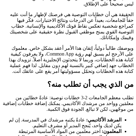
ليس صحيحاً على الإطلاق.
الحقيقة هي أن خطابات التوصية هي فرصتك لإظهار ما أنت عليه
حقاً للجامعات، بعيداً عن الدرجات ونتائج الاختبارات. فكّر فيها
كمراجع شخصية تعكس نقاط قوتك الأكاديمية والإنسانية. خطاب
التوصية القوي يمنح موظفي القبول نظرة حقيقية على شخصيتك
وقيمك وإمكاناتك.
وبوصفك طالباً دولياً، إتقان هذا الأمر أعقد بشكل خاص. معلموك
على الأرجح لم يسبق لهم رؤية Common App، ولا يعرفون كيفية
كتابة هذه الخطابات، وربما لا يتحدثون الإنجليزية أصلاً. تزويدك بهذا
الخطاب جهد إضافي كبير بالنسبة لهم دون مقابل. لذا فهم عملية
كتابة هذه الخطابات وتحمّل مسؤوليتها أمر يقع على عاتقك أنت.
من الذي يجب أن تطلب منه؟
تطلب معظم الجامعات 2-3 خطابات توصية: عادةً خطابَين من
معلمَين وواحد من مرشدك الأكاديمي. يمكنك إضافة خطابات إضافية
من موجّهين، لكن لا تبالغ. الجودة فوق الكمية.
المرشد الأكاديمي:
عادةً يكتبه مرشدك في المدرسة. إن لم
يكن لديك واحد، يُنجح المدير أو مشرف التعليم.
المعلمون:
اختر معلمين من المواد الأساسية المرتبطة