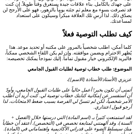
على جهدك بالكامل. بناء علاقات جيدة يستغرق وقتاً طويلاً. إن كنت
قد تصرفت بسوء مع معلم ثم جئته يوماً بالزهور، فهو على الأرجح لن
يصدّق ذلك. لذا أرسِ تلك العلاقة مبكراً وسيكون على استعداد
لمساعدتك.
كيف تطلب التوصية فعلاً
كلما أمكن، اطلب شخصياً بالمرور على مكتبه أو تحديد موعد. هذا
يُظهر الاحترام ويضمن موافقته. وإن لم يكن اللقاء الشخصي ممكناً،
فالبريد الإلكتروني خيار مقبول تماماً. إليك نموذجاً يمكنك تخصيصه:
الموضوع: طلب خطاب توصية لطلبات القبول الجامعي
عزيزي {الأستاذ/الأستاذة [الاسم]}،
أتمنى أن تكون بخير! أعمل حالياً على طلبات القبول الجامعي، وأودّ
أن أستفسر عن إمكانية كتابتك خطاب توصية لي. كنت أريد أن أطلب
الأمر شخصياً، لكن لم تتسنَّ لي الفرصة بسبب ضغط الامتحانات، لذا
أرجو قبول اعتذاري.
لقد استمتعت كثيراً بـ {اسم المادة} التي درستها خلال {الفصل +
السنة}، وقد ألهمتني لمتابعة تخصص في {التخصص}. أعتقد أن خطاباً
منك سيسلط الضوء على قدراتي الأكاديمية واهتماماتي في {المادة}.