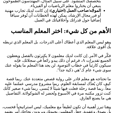
بتخصصك المنشود. على سبيل المثال، المهندسون الطموحون
ينبغي أن يختاروا معلم الرياضيات أو الفيزياء.
الموجّه/صاحب العمل (اختياري):
إن كانت لديك تجارب مهنية
أو في مجال الإرشاد، يمكن لهذه الخطابات أن تُوفر سياقاً
إضافياً حول قدراتك وأخلاقياتك في العمل.
الأهم من كل شيء: اختر المعلم المناسب
وهو ليس المعلم الذي أعطاك أعلى الدرجات. بل المعلم الذي تربطه
بك أقوى علاقة.
فكّر في الأمر. إن كانت لديك معلمون لا يكترثون بالفصل ويعطون
الجميع تقديرات A، فرغم أن ذلك يبدو رائعاً في سجلاتك، فإنه
سيكون كارثياً في خطاب التوصية. لن يجد هذا المعلم ما يقوله عنك
سوى شيء عام كـ"هي ذكية جداً".
ما تحتاجه هو معلم قادر على رواية قصص متعددة عنك. ربما قصة
كيف كان يُعدّك لمسابقة العلوم. ربما مشروع مدرسي عملتما عليه
معاً. ربما قصة رحلة فعلت فيها شيئاً لا يُنسى. ربما شيء صغير كأنك
كنت تزور مكتبه مرة في الأسبوع وتُحضر له الشوكولاتة. التفاصيل
هي ما يصنع الفارق.
وهنا تبرز أهمية أن تكون لطيفاً مع معلميك، ليس استراتيجياً فحسب،
بل بصدق وعفوية. جعل المعلمين يحبونك ويريدون نجاحك أمر يعتمد