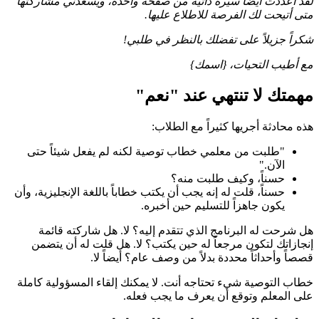
لقد أعددت أيضاً سيرة ذاتية من صفحة واحدة، ويسعدني مشاركتها
متى أتيحت لك الفرصة للاطلاع عليها.
شكراً جزيلاً على تفضلك بالنظر في طلبي!
مع أطيب التحيات،
{اسمك}
مهمتك لا تنتهي عند "نعم"
هذه محادثة أجريها كثيراً مع الطلاب:
"طلبت من معلمي خطاب توصية لكنه لم يفعل شيئاً حتى
الآن."
حسناً، وكيف طلبت منه؟
حسناً، قلت له إنه يجب أن يكتب خطاباً باللغة الإنجليزية، وأن
يكون جاهزاً للتسليم حين أخبره.
هل شرحت له البرنامج الذي تتقدم إليه؟ لا. هل شاركته قائمة
إنجازاتك لتكون مرجعاً له حين يكتب؟ لا. هل قلت له أن يتضمن
قصصاً وأحداثاً محددة بدلاً من وصف عام؟ أيضاً لا.
خطاب التوصية شيء تحتاجه أنت. لا يمكنك إلقاء المسؤولية كاملة
على المعلم وتوقع أن يعرف ما يجب فعله.